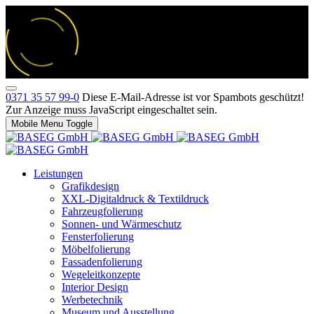
0371 35 57 99-0
Diese E-Mail-Adresse ist vor Spambots geschützt!
Zur Anzeige muss JavaScript eingeschaltet sein.
Mobile Menu Toggle
Leistungen
Grafikdesign
XXL-Digitaldruck & Textildruck
Fahrzeugfolierung
Sonnen- und Wärmeschutz
Fensterfolierung
Möbelfolierung
Fassadenfolierung
Wegeleitkonzepte
Interior Design
Werbetechnik
Museum und Ausstellung