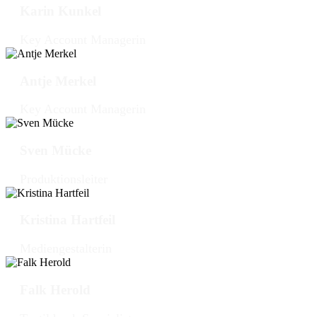
Karin Kunkel
Key Account Managerin
Antje Merkel
Key Account Managerin
Sven Mücke
Produktionsleiter
Kristina Hartfeil
Mediengestalterin
Falk Herold