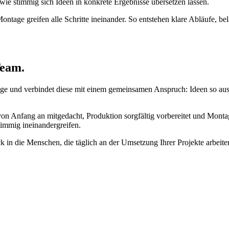
, wie stimmig sich Ideen in konkrete Ergebnisse übersetzen lassen.
ntage greifen alle Schritte ineinander. So entstehen klare Abläufe, be
Team.
e und verbindet diese mit einem gemeinsamen Anspruch: Ideen so auszu
d von Anfang an mitgedacht, Produktion sorgfältig vorbereitet und Mon
timmig ineinandergreifen.
 in die Menschen, die täglich an der Umsetzung Ihrer Projekte arbeite