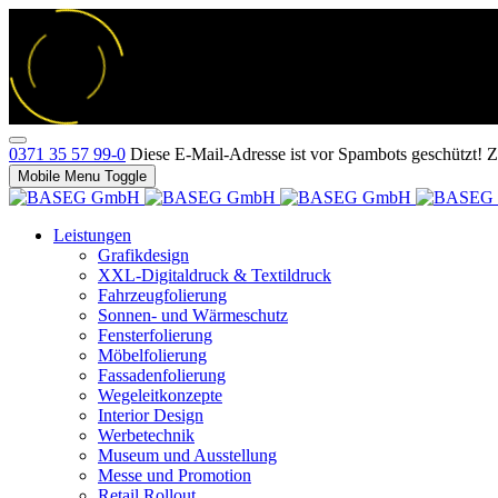
0371 35 57 99-0
Diese E-Mail-Adresse ist vor Spambots geschützt! Zu
Mobile Menu Toggle
Leistungen
Grafikdesign
XXL-Digitaldruck & Textildruck
Fahrzeugfolierung
Sonnen- und Wärmeschutz
Fensterfolierung
Möbelfolierung
Fassadenfolierung
Wegeleitkonzepte
Interior Design
Werbetechnik
Museum und Ausstellung
Messe und Promotion
Retail Rollout