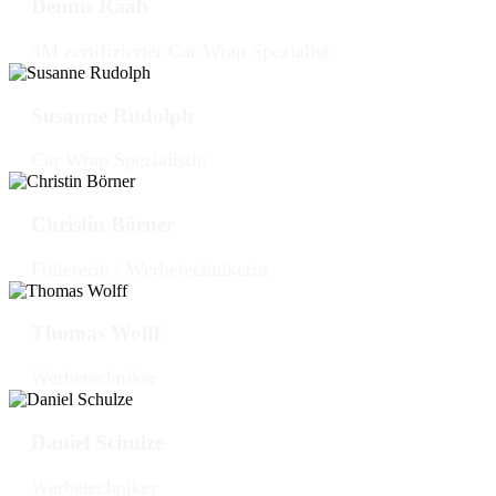
Dennis Raab
3M zertifizierter Car Wrap Spezialist
Susanne Rudolph
Car Wrap Spezialistin
Christin Börner
Foliererin / Werbetechnikerin
Thomas Wolff
Werbetechniker
Daniel Schulze
Werbetechniker