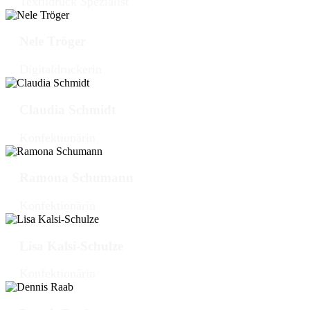
Textildruck Spezialist
Nele Tröger
Digitaldruckerin
Claudia Schmidt
Konfektionärin
Ramona Schumann
Konfektionärin
Lisa Kalsi-Schulze
Konfektionärin